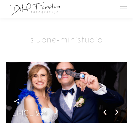
slubne-ministudio
_MG_1294