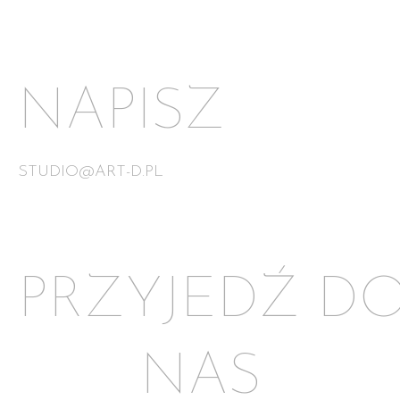
NAPISZ
STUDIO@ART-D.PL
PRZYJEDŹ
D
NAS