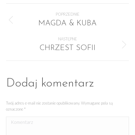
NAWIGACJA
POPRZEDNIE
MAGDA & KUBA
Poprzedni
album:
ALBUMU
NASTĘPNE
CHRZEST SOFII
Następny
album:
Dodaj komentarz
Twój adres e-mail nie zostanie opublikowany. Wymagane pola są
oznaczone
*
Komentarz