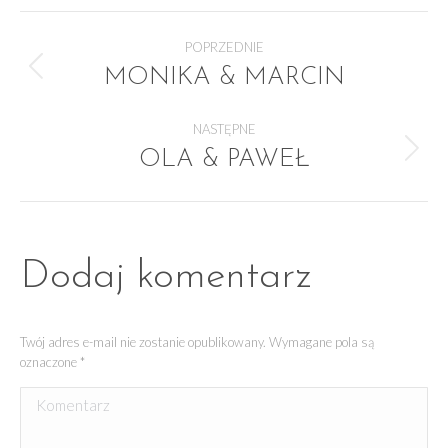
NAWIGACJA
POPRZEDNIE
MONIKA & MARCIN
Poprzedni
album:
ALBUMU
NASTĘPNE
OLA & PAWEŁ
Następny
album:
Dodaj komentarz
Twój adres e-mail nie zostanie opublikowany. Wymagane pola są
oznaczone
*
Komentarz