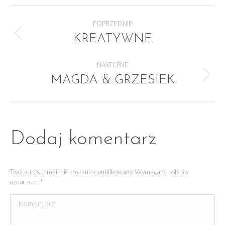
NAWIGACJA
POPRZEDNIE
KREATYWNE
Poprzedni
album:
ALBUMU
NASTĘPNE
MAGDA & GRZESIEK
Następny
album:
Dodaj komentarz
Twój adres e-mail nie zostanie opublikowany. Wymagane pola są
oznaczone
*
Komentarz