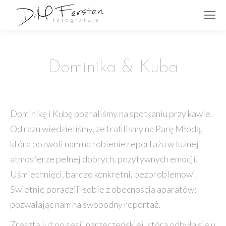
Dominika & Kuba
Dominikę i Kubę poznaliśmy na spotkaniu przy kawie.
Od razu wiedzieliśmy, że trafilismy na Parę Młodą,
która pozwoli nam na robienie reportażu w luźnej
atmosferze pełnej dobrych, pozytywnych emocji.
Uśmiechnięci, bardzo konkretni, bezproblemowi.
Świetnie poradzili sobie z obecnością aparatów;
pozwalając nam na swobodny reportaż.
Zresztą już po sesji narzeczeńskiej, która odbyła sie u